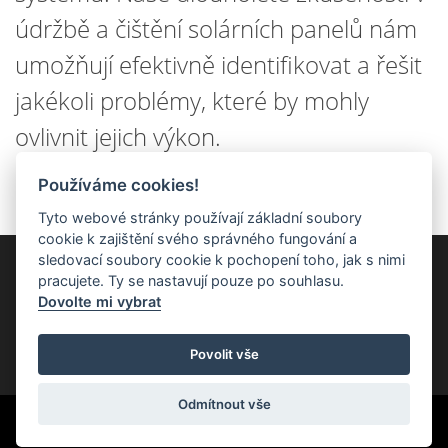
údržbě a čištění solárních panelů nám
umožňují efektivně identifikovat a řešit
jakékoli problémy, které by mohly
ovlivnit jejich výkon.
Používáme cookies!
Tyto webové stránky používají základní soubory
cookie k zajištění svého správného fungování a
sledovací soubory cookie k pochopení toho, jak s nimi
Na hlavní web
pracujete. Ty se nastavují pouze po souhlasu.
Dovolte mi vybrat
Povolit vše
Odmítnout vše
Vytváří
StudioMC
na systému
PublicMC
s podporou
MediaMC
| ©
PublicMC 2005 - 2026